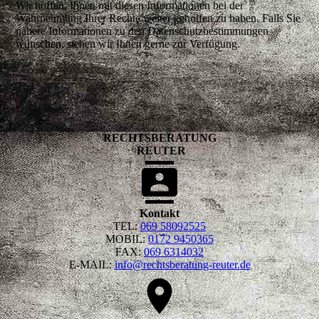
Wir hoffen, Ihnen mit diesen Informationen bei der
Wahrnehmung Ihrer Rechte weiter geholfen zu haben. Falls Sie
nähere Informationen zu den Datenschutzbestimmungen
wünschen, stehen wir Ihnen gerne zur Verfügung.
RECHTSBERATUNG
REUTER
Kontakt
TEL:
069 58092525
MOBIL:
0172 9450365
FAX:
069 6314032
E-MAIL:
info@rechtsberatung-reuter.de