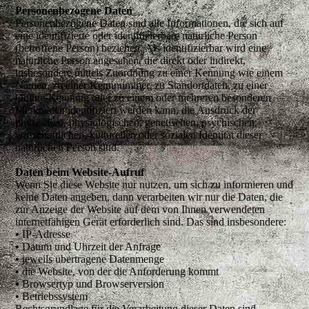
Personenbezogene Daten
Personenbezogene Daten sind alle Informationen, die sich auf
eine identifizierte oder identifizierbare natürliche Person
(betroffene Person) beziehen. Als identifizierbar wird eine
natürliche Person angesehen, die direkt oder indirekt,
insbesondere mittels Zuordnung zu einer Kennung wie einem
Namen, zu einer Kennnummer, zu Standortdaten, zu einer
Online-Kennung oder zu einem oder mehreren besonderen
Merkmalen identifiziert werden kann, die Ausdruck der
physischen, physiologischen, genetischen, psychischen,
wirtschaftlichen, kulturellen oder sozialen Identität dieser
natürlichen Person sind.
Daten beim Website-Aufruf
Wenn Sie diese Website nur nutzen, um sich zu informieren und
keine Daten angeben, dann verarbeiten wir nur die Daten, die
zur Anzeige der Website auf dem von Ihnen verwendeten
internetfähigen Gerät erforderlich sind. Das sind insbesondere:
• IP-Adresse
• Datum und Uhrzeit der Anfrage
• jeweils übertragene Datenmenge
• die Website, von der die Anforderung kommt
• Browsertyp und Browserversion
• Betriebssystem
Rechtsgrundlage für die Verarbeitung dieser Daten sind