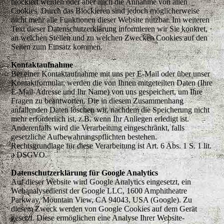
blockiert werden oder aber auch die Annahme von allen
Cookies. Durch das Blockieren sind jedoch möglicherweise
nicht mehr alle Funktionen dieser Website nutzbar. Im weiteren
Text dieser Datenschutzerklärung informieren wir Sie konkret,
an welchen Stellen und zu welchen Zwecken Cookies auf den
Seiten zum Einsatz kommen.
Kontaktaufnahme
Bei einer Kontaktaufnahme mit uns per E-Mail oder über unser
Kontaktformular, werden die von Ihnen mitgeteilten Daten (Ihre
E-Mail-Adresse und Ihr Name) von uns gespeichert, um Ihre
Fragen zu beantworten. Die in diesem Zusammenhang
anfallenden Daten löschen wir, nachdem die Speicherung nicht
mehr erforderlich ist, z.B. wenn Ihr Anliegen erledigt ist.
Anderenfalls wird die Verarbeitung eingeschränkt, falls
gesetzliche Aufbewahrungspflichten bestehen.
Rechtsgrundlage für diese Verarbeitung ist Art. 6 Abs. 1 S. 1 lit.
a DSGVO.
Datenschutzerklärung für Google Analytics
Auf dieser Website wird Google Analytics eingesetzt, ein
Webanalysedienst der Google LLC, 1600 Amphitheatre
Parkway, Mountain View, CA 94043, USA (Google). Zu
diesem Zweck werden von Google Cookies auf dem Gerät
gesetzt. Diese ermöglichen eine Analyse Ihrer Website-