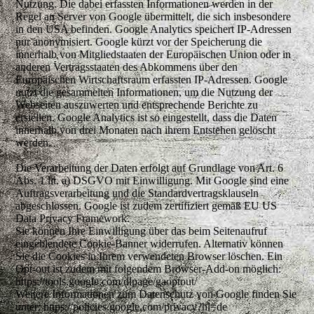
Nutzung. Die dabei erfassten Informationen werden in der
Regel an Server von Google übermittelt, die sich insbesondere
in den USA befinden. Google Analytics speichert IP-Adressen
nur anonymisiert. Google kürzt vor der Speicherung die
innerhalb von Mitgliedstaaten der Europäischen Union oder in
anderen Vertragsstaaten des Abkommens über den
Europäischen Wirtschaftsraum erfassten IP-Adressen. Google
nutzt die gesammelten Informationen, um die Nutzung der
Webseiten auszuwerten und entsprechende Berichte zu
erstellen. Google Analytics ist so eingestellt, dass die Daten
innerhalb von drei Monaten nach ihrem Entstehen gelöscht
werden.
Die Verarbeitung der Daten erfolgt auf Grundlage von Art. 6
Abs. 1 lit. a) DSGVO mit Einwilligung. Mit Google sind eine
Auftragsverarbeitung und die Standardvertragsklauseln
abgeschlossen. Google ist zudem zertifiziert gemäß EU US
Data Privacy Framework.
Sie können Ihre Einwilligung über das beim Seitenaufruf
eingeblendete Cookie-Banner widerrufen. Alternativ können
Sie die Cookies in Ihrem verwendeten Browser löschen. Ein
Opt-out ist zudem mit folgendem Browser-Add-on möglich:
https://tools.google.com/dlpage/gaoptout/
Weitere Informationen zum Datenschutz von Google finden Sie
unter: https://policies.google.com/privacy?hl=de