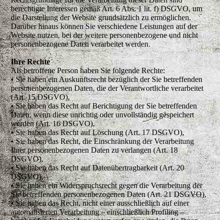
berechtigte Interessen gemäß Art. 6 Abs. 1 lit. f) DSGVO, um
die Darstellung der Website grundsätzlich zu ermöglichen.
Darüber hinaus können Sie verschiedene Leistungen auf der
Website nutzen, bei der weitere personenbezogene und nicht
personenbezogene Daten verarbeitet werden.
Ihre Rechte
Als betroffene Person haben Sie folgende Rechte:
• Sie haben ein Auskunftsrecht bezüglich der Sie betreffenden
personenbezogenen Daten, die der Verantwortliche verarbeitet
(Art. 15 DSGVO),
• Sie haben das Recht auf Berichtigung der Sie betreffenden
Daten, wenn diese unrichtig oder unvollständig gespeichert
werden (Art. 16 DSGVO),
• Sie haben das Recht auf Löschung (Art. 17 DSGVO),
• Sie haben das Recht, die Einschränkung der Verarbeitung
Ihrer personenbezogenen Daten zu verlangen (Art. 18
DSGVO),
• Sie haben das Recht auf Datenübertragbarkeit (Art. 20
DSGVO),
• Sie haben ein Widerspruchsrecht gegen die Verarbeitung der
Sie betreffenden personenbezogenen Daten (Art. 21 DSGVO),
• Sie haben das Recht, nicht einer ausschließlich auf einer
automatisierten Verarbeitung – einschließlich Profiling –