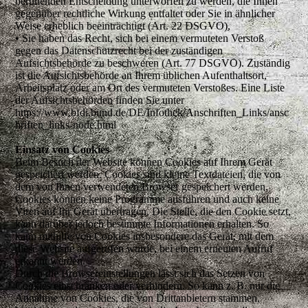
beruhenden Entscheidung unterworfen zu werden, die Ihnen
gegenüber rechtliche Wirkung entfaltet oder Sie in ähnlicher
Weise erheblich beeinträchtigt (Art. 22 DSGVO),
• Sie haben das Recht, sich bei einem vermuteten Verstoß
gegen das Datenschutzrecht bei der zuständigen
Aufsichtsbehörde zu beschweren (Art. 77 DSGVO). Zuständig
ist die Aufsichtsbehörde an Ihrem üblichen Aufenthaltsort,
Arbeitsplatz oder am Ort des vermuteten Verstoßes. Eine Liste
der Aufsichtsbehörden finden Sie unter
https://www.bfdi.bund.de/DE/Infothek/Anschriften_Links/ansc
hriften_links-node.html
Einsatz von Cookies
Beim Besuch der Website können Cookies auf Ihrem Gerät
gespeichert werden. Cookies sind kleine Textdateien, die von
dem von Ihnen verwendeten Browser gespeichert werden.
Cookies können keine Programme ausführen und auch keine
Viren auf Ihr Gerät übertragen. Die Stelle, die den Cookie setzt,
kann darüber jedoch bestimmte Informationen erhalten. So
kann mithilfe von Cookies insbesondere das Gerät, mit dem
diese Website aufgerufen wurde, bei einem erneuten Aufruf
erkannt werden.
Durch die Browsereinstellungen lässt sich das Setzen von
Cookies einschränken oder verhindern. So kann z. B. nur die
Annahme von Cookies, die von Drittanbietern stammen,