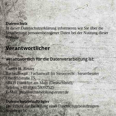
Datenschutz
In dieser Datenschutzerklärung informieren wir Sie über die
Verarbeitung personenbezogener Daten bei der Nutzung dieser
Website.
Verantwortlicher
Verantwortlich für die Datenverarbeitung ist:
Gunter H. Reuter
Rechtsanwalt | Fachanwalt für Steuerrecht | Steuerberater
Oberfeldstraße 15,
60439 Frankfurt am Main (Deutschland),
Telefon: +49 (0)69 58092525
E-Mail: info@rechtsberatung-reuter.de
Datenschutzbeauftragter
Die Pflicht zur Bestellung eines Datenschutzbeauftragten
besteht nicht